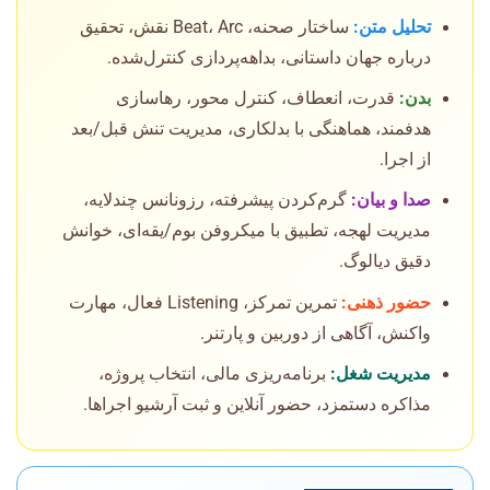
تحلیل متن:
ساختار صحنه، Beat، Arc نقش، تحقیق
درباره جهان داستانی، بداهه‌پردازی کنترل‌شده.
بدن:
قدرت، انعطاف، کنترل محور، رهاسازی
هدفمند، هماهنگی با بدلکاری، مدیریت تنش قبل/بعد
از اجرا.
صدا و بیان:
گرم‌کردن پیشرفته، رزونانس چندلایه،
مدیریت لهجه، تطبیق با میکروفن بوم/یقه‌ای، خوانش
دقیق دیالوگ.
حضور ذهنی:
تمرین تمرکز، Listening فعال، مهارت
واکنش، آگاهی از دوربین و پارتنر.
مدیریت شغل:
برنامه‌ریزی مالی، انتخاب پروژه،
مذاکره دستمزد، حضور آنلاین و ثبت آرشیو اجراها.