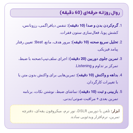
روال روزانه حرفه‌ای (60 دقیقه)
گرم‌کردن بدن و صدا (10 دقیقه):
تنفس دیافراگمی، رزونانس،
کشش پویا، فعال‌سازی ستون فقرات.
تحلیل سریع صحنه (10 دقیقه):
مرور هدف، مانع، Beat؛ تعیین رفتار
پیامد فیزیکی.
تمرین جلوی دوربین (20 دقیقه):
اجرای سلف‌تیپ/صحنه با ضبط،
تمرکز بر تداوم و Listening.
بداهه و واکنش (10 دقیقه):
تمرین‌هایی برای واکنش بدون متن یا
با تغییرات کارگردان.
بازبینی و ثبت (10 دقیقه):
تماشای ضبط، نوشتن نکات، برنامه
تمرین بعدی + مراقبت صوتی/بدنی.
ابزار:
تلفن یا دوربین DSLR، نور نرم، میکروفون یقه‌ای، دفترچه
تمرین، نرم‌افزار ویدئویی ساده.