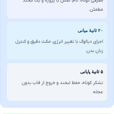
معرفی کوتاه: نام، نقش یا پروژه و یک لبخند
مطمئن.
۲۰ ثانیهٔ میانی
اجرای دیالوگ با تغییر انرژی، مکث دقیق و کنترل
زبان بدن.
۵ ثانیهٔ پایانی
تشکر کوتاه، حفظ لبخند و خروج از قاب بدون
عجله.