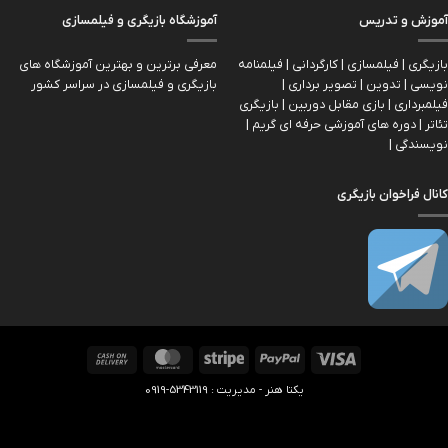
آموزش و تدریس
آموزشگاه بازیگری و فیلمسازی
بازیگری | فیلمسازی | کارگردانی | فیلمنامه
معرفی برترین و بهترین آموزشگاه های
نویسی | تدوین | تصویر برداری |
بازیگری و فیلمسازی در سراسر کشور
فیلمبرداری | بازی مقابل دوربین | بازیگري
تئاتر | دوره های آموزشی حرفه ای گریم |
نویسندگی |
کانال فراخوان بازیگری
Cash
MasterCard
Stripe
PayPal
Visa
On
یکتا هنر - مدیریت : 5343119-0919
Delivery