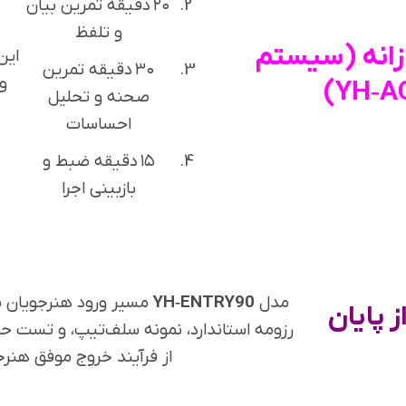
۲۰ دقیقه تمرین بیان
و تلفظ
وزانه (سیستم
این
۳۰ دقیقه تمرین
و
YH‑A
صحنه و تحلیل
احساسات
۱۵ دقیقه ضبط و
بازبینی اجرا
مدل
YH‑ENTRY90
مسیر ورود هنرجویان برتر
 پایان
رزومه استاندارد، نمونه سلف‌تیپ، و تست 
از فرآیند خروج موفق هنرج