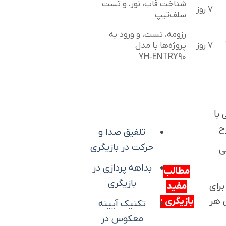
شناخت قاب، نور، و تست
۷ روز
سلف‌تیپ
رزومه، تست، و ورود به
۷ روز
پروژه‌ها با مدل
YH‑ENTRY90
 با
ح
تلفیق صدا و
حرکت در بازیگری
ی
بداهه پردازی در
مطالب
بازیگری
رای
مفید
 هر
بازیگری :
تکنیک آیینه
معکوس در