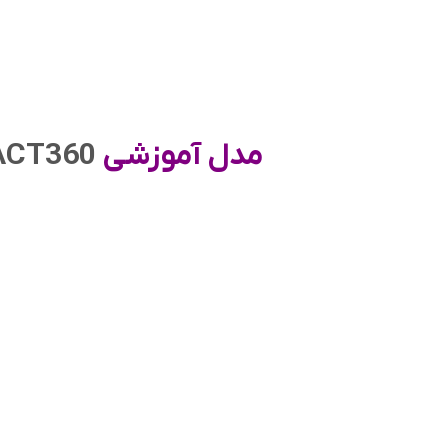
مدل آموزشی
YH‑ACT360