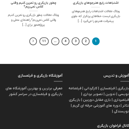
اشتباهات رایج هنرجوهای بازیگری
چطور بازیگری رو تمرین کنیم وقتی
کلاس نمی‌ریم؟
وبلاگ مقالات اشتباهات رایج هنرجوهای
وبلاگ مقالات چطور بازیگری رو تمرین کنیم
بازیگری لیست خطاهای پرتکرار که جلوی
وقتی کلاس نمی‌ریم؟ راهنمای عملی و
پیشرفت هنرجو را می‌گیرد [...]
پروژه‌محور برای [...]
11
…
4
3
2
1
آموزش و تدریس
آموزشگاه بازیگری و فیلمسازی
بازیگری | فیلمسازی | کارگردانی | فیلمنامه
معرفی برترین و بهترین آموزشگاه های
نویسی | تدوین | تصویر برداری |
بازیگری و فیلمسازی در سراسر کشور
فیلمبرداری | بازی مقابل دوربین | بازیگري
تئاتر | دوره های آموزشی حرفه ای گریم |
نویسندگی |
کانال فراخوان بازیگری