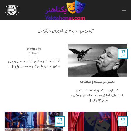
Ski
t
conten
آرشیو برچسب های:
آموزش کارگردانی
cinema tv
17
1399-10-04
آذر
cinema tv بازی گری درتعریف عینی یعنی
حضور زنده ی بازی گربر صحنه . دراین [...]
تعلیق در سینما و فیلمنامه
تعلیق در سینما و فیلمنامه | کلاس
فیلمسازی تعلیق چیست ؟ تعلیق در مفهومِ
هیچکاکی‌اش [...]
01
13
دی
اسفند