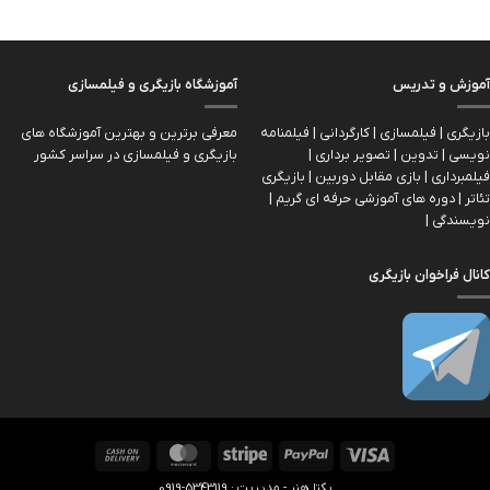
آموزش و تدریس
آموزشگاه بازیگری و فیلمسازی
بازیگری | فیلمسازی | کارگردانی | فیلمنامه
معرفی برترین و بهترین آموزشگاه های
نویسی | تدوین | تصویر برداری |
بازیگری و فیلمسازی در سراسر کشور
فیلمبرداری | بازی مقابل دوربین | بازیگري
تئاتر | دوره های آموزشی حرفه ای گریم |
نویسندگی |
کانال فراخوان بازیگری
Cash
MasterCard
Stripe
PayPal
Visa
On
یکتا هنر - مدیریت : 5343119-0919