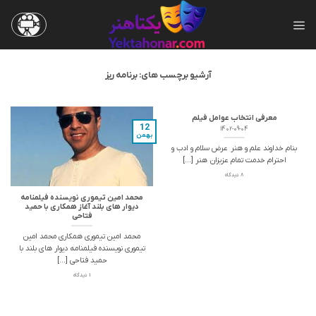
Skip
to
content
آرشیو برچسب های:
برنامه ریز
معرفی انتخاب عوامل فیلم
12
1402-09-04
بهمن
بنام خداوند علم و هنر عرض سلام و ادب و
احترام خدمت تمام عزیزان هنر [...]
8 دیدگاه
محمد امین تیموری نویسنده فیلمنامه
دیوار های بلند آغاز همکاری با حمید
فتاحی
محمد امین تیموری همکاری محمد امین
تیموری نویسنده فیلمنامه دیوار های بلند با
حمید فتاحی [...]
1 دیدگاه