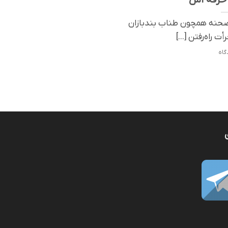
صحنه همچون طناب بندبازان
أت راه‌رفتن [...]