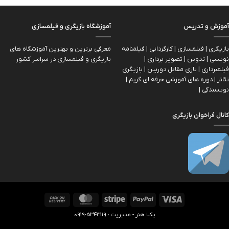
آموزش و تدریس
آموزشگاه بازیگری و فیلمسازی
بازیگری | فیلمسازی | کارگردانی | فیلمنامه
معرفی برترین و بهترین آموزشگاه های
نویسی | تدوین | تصویر برداری |
بازیگری و فیلمسازی در سراسر کشور
فیلمبرداری | بازی مقابل دوربین | بازیگري
تئاتر | دوره های آموزشی حرفه ای گریم |
نویسندگی |
کانال فراخوان بازیگری
Cash
MasterCard
Stripe
PayPal
Visa
On
یکتا هنر - مدیریت : 5343119-0919
Delivery