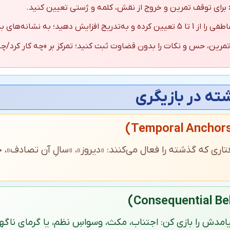
برای توقف تمرین و خروج از نقش، کلمه و ژستی تعیین کنید.
به‌تدریج افزایش دهید؛ به نشانه‌های بدن توجه کنید.
مرین، حس و نکات را بدون قضاوت ثبت کنید؛ تمرکز بر «چه کار کرد/چه
ته در بازیگری
تاری که گذشته را فعال می‌کنند: «دیروز»، «سالِ آن تصادف»، ح
امدش را بازی کن: اجتناب، مکث، وسواس‌ِ نظم، یا گرمای ناگه