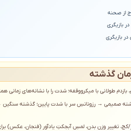
رج از صحنه
در بازیگری
ر بازیگری
زمان گذشته
 بازدم طولانی با میکرووقفه؛ شدت را با نشانه‌های زمانی ه
ه صمیمی → رزونانسِ سر با شدت پایین؛ گذشته سنگین →
/کج، تغییر وزن بدن، لمسِ آبجکتِ یادآور (فنجان، عکس) برای