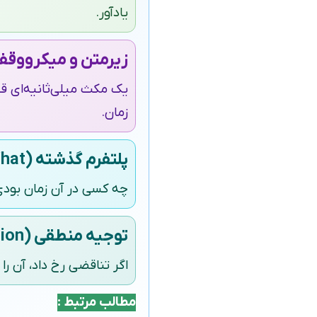
یادآور.
زیرمتن و میکرووقف
یک مکث میلی‌ثانیه‌ای قبل
زمان.
پلتفرم گذشته (Who/Where/What در گذشته)
چه کسی در آن زمان بودی؟
توجیه منطقی (Justification)
اگر تناقضی رخ داد، آن را 
مطالب مرتبط :