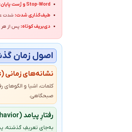
Stop-Word و ژست پایان:
طیف‌گذاری شدت:
شدت عاطفی را از 1 تا 5 تعیین کرده و 
دی‌بریف کوتاه:
پس از هر ت
اصول زمان گذش
نشانه‌های زمانی (Temporal Anchors)
کلمات، اشیا و الگوهای رف
صبحگاهی.
رفتارِ پیامد (Consequential Behavior)
به‌جای تعریفِ گذشته، پی