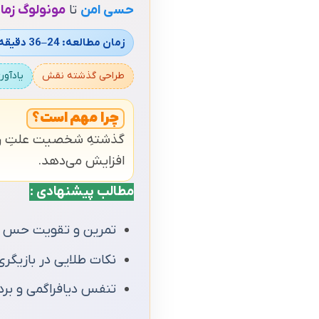
حسی امن
تا
مونولوگ زما
زمان مطالعه: 24–36 دقیقه
طراحی گذشته نقش
یادآو
چرا مهم است؟
گذشتهِ شخصیت علتِ رفتا
افزایش می‌دهد.
مطالب پیشنهادی :
تمرین و تقویت حس در
نکات طلایی در بازیگری
تنفس دیافراگمی و برد