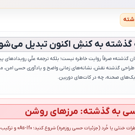
ذشته
گذشته به کنشِ اکنون تبدیل می‌شو
ن گذشته» صرفاً روایت خاطره نیست؛ بلکه ترجمه علّیِ رویدادهای پی
طراحی گذشته نقش، نشانه‌های زمانی واضح و یادآوری حسی امن، می‌
ک‌های صحنه، چه در کات‌های دوربین.
سی به گذشته: مرزهای روشن
 خنثی یا خُرد (جزئیات حسی روزمره) شروع کنید؛ «As-If» و ترکیب‌های خیالی مجازند.