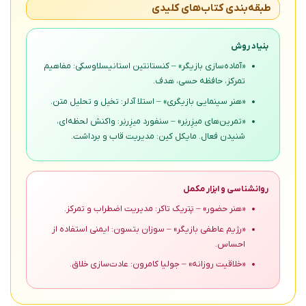
طبقه‌بندی کتاب‌های کلیدی
بنیاد روش
«آماده‌سازی بازیگر» – کنستانتین استانیسلاوسکی: مفاهیم
تمرکز، حافظه حسی، هدف.
«هنر سینمایی بازیگری» – استلا آدلر: تخیل و تحلیل متن.
«تمرین‌های میزِرنِر» – سنفورد میزِرنِر: واکنش لحظه‌ای،
شنیدن فعال. مایکل کین: مدیریت قاب و برداشت.
روانشناسی و ابزار مکمل
«هنر حضور» – پَتریک تاکر: مدیریت اضطراب و تمرکز.
«رژیم عاطفی بازیگر» – سوزان بتسون: ایمنی استفاده از
احساس.
«خلاقیت روزانه» – جولیا کامرون: عادت‌سازی خلاق.