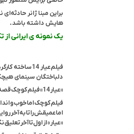
خاصی برایش متصور نبو
براین مبنا ژانر حادثه‌ا
هايش داشته باشد.
یک نمونه ی ایرانی از ت
فیلم عیار 14 
دلباختگان سینمای هیچکا
«عیار 14» فیلم کوچک قصه‌گویی است.
فیلم کوچک اما خوب و اندا
اما عمیقش را تا به آخر رو
«عیار» از اول تا آخر تعلیق ن