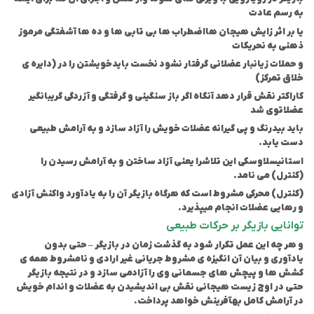
به رسم عادت
یا بر اثر زایش هیجان ها
اضطراب ها بی تابی ها و ده ها آشفتگی مرموز
ذهنی به نحریکات
و حملات زیانبار عضلانی گرفتار نشود نخست باید
خویشتن را در (دایره ی
خلاق تمرکز)
کاراکتر نقش قرار دهد آنگاه اگر باز سنگینی و گرفتگی و آزردگی گریبانگیر
عضلات
وی شد
باید بیدرنگ و پی گیرانه عضلات خویش را آزاد سازد و به آرامش طبیعی
دست یابد.
استانیسلاوسکی این تلاش
را یعنی آزاد ساختن و به آرامش رسیدن را
(کنترل) می نامد.
(کنترل) محرکی مشروط است که هرگاه بازیگر آن را به یاد
آورد واکنش آزادی
و رهایی عضلات انجام میپذیرد.
توانایی بازیگر بر حرکات طبیعی
و هر چه این عمل تکرار شود به گذشت زمان در بازیگر – حتی بدون
یاد
آوری و بیان آن انگیزه ی مشروط جریانی غیر ارادی و نامشروط همه ی
کشش ها و پیچش های جسمانی وی را آزاد
می سازد و در نتیجه بازیگر
حتی در اوج زیست هیجانی نقش بی اندیشیدن به عضلات و اندام خویش
در آرامش کامل به
آفرینش خواهد پرداخت.