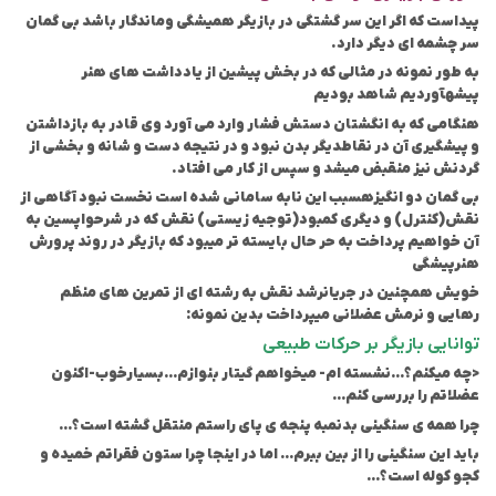
پیداست که اگر این سر گشتگی در بازیگر همیشگی و
ماندگار باشد بی گمان
سر چشمه ای دیگر دارد.
به طور نمونه در مثالی که در بخش پیشین از یادداشت های هنر
پیشه
آوردیم شاهد بودیم
هنگامی که به انگشتان دستش فشار وارد می آورد وی قادر به بازداشتن
و پیشگیری آن در نقاط
دیگر بدن نبود و در نتیجه دست و شانه و بخشی از
گردنش نیز منقبض میشد و سپس از کار می افتاد.
بی گمان دو انگیزه
سبب این نابه سامانی شده است نخست نبود آگاهی از
نقش(کنترل) و دیگری کمبود(توجیه زیستی) نقش که در شرح
واپسین به
آن خواهیم پرداخت به حر حال بایسته تر میبود که بازیگر در روند پرورش
هنرپیشگی
خویش همچنین در جریان
رشد نقش به رشته ای از تمرین های منظم
رهایی و نرمش عضلانی میپرداخت بدین نمونه:
توانایی بازیگر بر حرکات طبیعی
<چه میکنم؟…نشسته ام- میخواهم گیتار بنوازم…بسیارخوب-اکنون
عضلاتم را بررسی کنم…
چرا همه ی سنگینی بدنم
به پنجه ی پای راستم منتقل گشته است؟…
باید این سنگینی را از بین ببرم… اما در اینجا چرا ستون فقراتم خمیده و
کج
و کوله است؟…