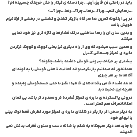
باید در راحتی آن فایق آیم… چرا دسته ی گیتار را مثل خرچنگ چسبیده ام؟
…رهایش کنم…چرا؟…رها…چرا؟…رها…چرا؟…>
در پی اینگونه تمرین ها هر گاه بازیگر تشنج و کششی در بخشی از ارگانیزم
خویش یافت
و بدین سان آن را رها ساخت
بی درنگ فشارهای تازه تری نیز خود نمایی
میکنند
و همین سبب میشود که وی از راه دیگری نیز یعنی کوچک و کوچک تر
کردن
دایره ی تمرکز جسمانی کنترل
بیشتری بر حرکات بیرونی خویش داشته باشد.چگونه؟
همانطور که میدانیم بازیگر
میتواند فعالیت ذهنی خویش را به گونه ای
آگاهانه بر هر چیزی
مانند اشیاء خاص رخدادهای خاطره انگیز یا حتی جسم
خویش وابندد و
هرچه این محیط دید
درونی یا گسترده ی دایره ی تمرکز فشرده تر و محدود تر باشد بی گمان
امکان
انحراف هم کمتر است.
به دیگر سخن اگر بازیگر در تنگنای دایره ی تمرگز مورد نظرش فقط نوک بینی
یا لبهای خود
را جای
دهد دیگر هیچگاه به شکم پا شانه دست و ستون فقرات بدنش نمی
اندیشد