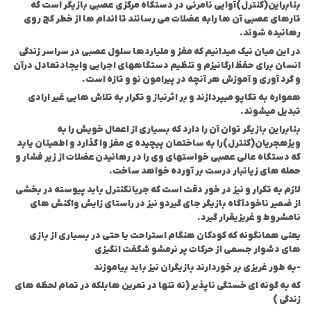
بنابراین(کنترل)آوایی نامرئی در دستکاه مرکزی عصبی بازیگر است که
تارهای عصبی آن ها را
به عضلات می رسانند تا اندام ها از خطر کج روی
رهانیده شوند.
در این میان نیک میدانیم که مغز و ملیاردها سلول عصبی در سراسر زندگی
انسان برای حفظ ارگانیزم و تنظیم دستگاه
های اجرایی وایجادتعادل درآن
و گرد آوری و آموزش هر آنچه در پیرامون نو و تازه است.
همواره به تکاپو میپردازند و بر اثر
نیاز و تکرار به تلاش هایی غیر ارادی
تبدیل میشوند.
بنابراین بازیگر توان آن را دارد که بسیاری از اعمال خویش را به
ویژه
جریان(کنترل)را به ساختمان پیچیده ی مغز وا گذارد و اطمینان یابد
که دستگاه عالی عصبی خواستهای وی را در رهانیدن
عضلات از زیر فشار و
حمله های زیانبار درست بر آورده خواهد ساخت.
لازم به تکرار و نیز در خور دقت است که جریان
کنترل باید پیوسته در بخشی
از ضمیر ناخودآگاه بازیگر جای گیردو نیز در راستای زایش واکنش های
نامشروط و غریزی
قرار گیرد.
یعنی همانگونه که کودکان هنگام استراحت یا حتی در بسیاری از بازی
های دشوار جسمی از حرکات پر نرمش
و شگفت انگیزی
-به طور غریزی بر خوردارند بازیگران نیز باید بیاموزند
که به گونه ای خستگی ناپذیر (نه تنها در تمرین ها
بلکه در تمام لحظه های
زندگی )