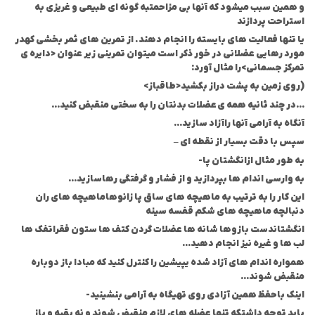
و همین سبب میشود که آنها بی مزاحمت
به گونه ای طبیعی و غریزی به
استراحت پردازند
یا تنها فعالیت های بایسته را انجام دهند. از تمرین های ثمر بخشی که
در
مورد رهایی عضلانی در خور ذکر است میتوان تمرینی زیر عنوان <دایره ی
تمرکز جسمانی>را مثال آورد:
(روی زمین به پشت دراز بکشید<طاقباز>
…در چند ثانیه همه ی
عضلات بدنتان را به سختی منقبض کنید…
آنگاه به آرامی آنها را
آزاد سازید…
سپس با دقت بسیار از نقطه ای –
به طور مثال از
انگشتان پا-
به وارسی اندام ها بپردازید و از فشار و گرفتگی رها
سازید…
این کار را به ترتیب به ماهیچه های ساق پا زانوها
ماهیچه های ران
دنبالچه ماهیچه های شکم قفسه سینه
انگشتان
دست بازوها شانه ها عضلات گردن کتف ها ستون فقرات
فک ها
لب ها و غیره نیز انجام دهید…
همواره اندام های آزاد شده ی
پیشین را کنترل کنید که مبادا باز دوباره
منقبض شوند…
اینک با
حفظ همین آزادی روی تهیگاه به آرامی بنشینید-
باید توجه داشت
که تنها عضله های لازم منقبض شوند و نه بقیه و باز