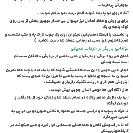
به
وارثی پردازید…
آنگاه روی دو پا بلند شوید قدم بزنید بدوید
خم شوید…
برای پرورش و حفظ تعادل نیز میتوان بی فشار به
هیچ بخش از بدن روی
نوک پنجه ی یک
پا نشست یا ایستاد
همچنین میتوان روی یک چوب نازک به راحتی نشست و
هیچگاه
هم از وارسی در رهایی عضله ها دست نکشید.)
توانایی بازیگر بر حرکات طبیعی
گمان می رود برخی از بازیگران حتی بعضی از پرورش یافتگان سیستم
استانیسلاوسکی
دچار نا پی جویی و این ساده
اندیشی شوند که با یک ماه یا چند ماه تمرین
میتوان به نتیجه ی دلخواه رسید یا حتی تا مرز این نا امیدی رسند که
این
روش هم اثری در رشد تکنیک بازیگری نمیبخشد.
حال آنکه این ها نوعی آسان جویی بیش نیست.
زیرا یک بازیگر ماهر و
آگاه در تمام لحظه های زندگی خود از راه رفتن و
دویدن گرفته
تا حرکات پیچیده و ترکیبی جسمانی همواره تلاش میورزد
و پی در پی به
تمرین میپردازد
که تا در آسودگی کامل و هماهنگی جسمانی قرار گیرد و حتی میکوشد در
کارگاه
هنرپیشگی