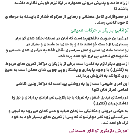
از راه عادت و پذیرش درونی همواره بر ارگانیزم خویش نظارت داشته
باشند تا
در حصول
آزادی کامل عضلانی و رهایی از هرگونه فشار نابایسته به مرحله ی
نا خودآگاهی رسند.
توانایی بازیگر بر حرکات طبیعی
در غیر این صورت ناگفته
پیداست که آنان در صحنه لحظه های گرانبار
بسیاری را از دست خواهند داد و به جای اندیشیدن و تمرکز در
زوایای
اندیشه ی اصلی و عمل سراسری نقش فقط به درگیری های جسمی و
تکاپوهای ذهنی بی ارج خواهند پرداخت.
از سوی دیگر لازم به گفتن است برخی از بازیگران درآغاز تمرین های مربوط
به (کنترل) با وجود پایداری و پشتکار و
پی جویی شان ممکن است به هیچ
روی نتوانند به آفرینش پردازند.
این امری طبیعی است زیرا به روشنی پیداست که در
آغاز چنین تلاشی
تمامی تمرکز آنان تنها
در راستای تبدیل شعور به غریزه یا جایگزینی غیر ارادی بر ارادی و نیز وا
داشتن
جریان (کنترل)
به حرکتی درونی و مکانیکی سازمان میابد و حتی گمان می رود به گیجی و
سر گشتگی زود گذر دچار
شوند که پس از تمرین های بسیار خود به خود
ترک خواهد شد.
آموزش بازیگری توانای جسمانی