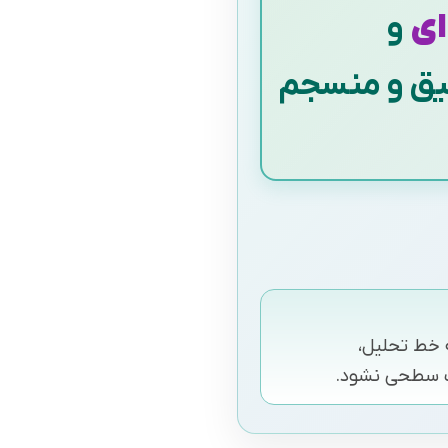
ای
و
عمیق و منسجم
 خط تحلیل،
شت سطحی نشود.