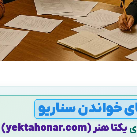
ی خواندن سناریو
ای
یکتا هنر (yektahonar.com)
ی