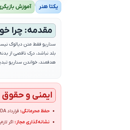
›
یکتا هنر
آموزش بازیگری
مقدمه: چرا خو
سناریو فقط متن دیالوگ نیست؛ 
بلد نباشد، درک ناقصی از بدن
هدفمند، خواندن سناریو تبدیل
ایمنی و حقوق 
حفظ محرمانگی:
قرارداد NDA یا بندهای محرمانگی را مطالعه و رعایت کنید؛ سناریو دارایی حقوقی پروژه است.
نشانه‌گذاری مجاز:
اگر لازم