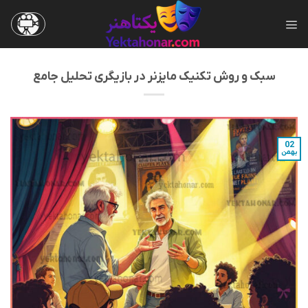
Ski
t
conten
سبک و روش تکنیک مایزنر در بازیگری تحلیل جامع
02
بهمن