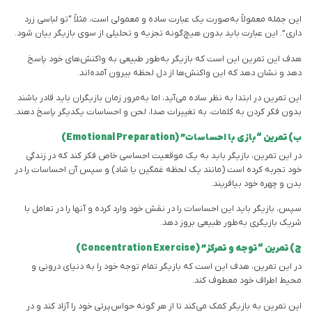
این جمله معمولاً به‌صورت یک عبارت ساده و معمولی است، مثلاً “تو لباسی زرد
داری”. این عبارت باید بدون هیچ‌گونه تجزیه و تحلیلی از سوی بازیگر بیان شود.
هدف این تمرین این است که بازیگر به‌طور طبیعی به واکنش‌های خود پاسخ
دهد و نشان دهد که این واکنش‌ها از دل لحظه بیرون آمده‌اند.
این تمرین در ابتدا به نظر ساده می‌آید، اما به‌مرور زمان بازیگران باید قادر باشند
بدون فکر کردن به کلمات، به تغییرات صدا، لحن و احساسات یکدیگر پاسخ دهند.
ب) تمرین “بازی با احساسات” (Emotional Preparation)
در این تمرین، بازیگر باید به یک موقعیت احساسی خاص فکر کند که در زندگی
خود تجربه کرده است (مانند یک لحظه غمگین یا شاد) و سپس آن احساسات را در
بدن و چهره خود بیافریند.
سپس، بازیگر باید این احساسات را در نقش خود وارد کرده و آنها را در تعامل با
شریک بازیگری به‌طور طبیعی بروز دهد.
ج) تمرین “توجه و تمرکز” (Concentration Exercise)
در این تمرین، هدف این است که بازیگر تمام توجه خود را به دنیای درونی و
محیط اطراف خود معطوف کند.
این تمرین به بازیگر کمک می‌کند تا از هر گونه حواس‌پرتی خود را آزاد کند و در