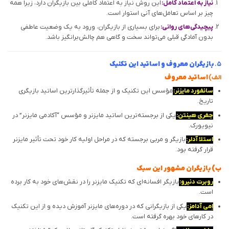
نیاز به اعتماد کامل:
این روش نیاز به اعتماد کاملی بین بازیگران دارد، زیرا همه
چیز بر اساس تعامل‌های آنی استوار است.
پیچیدگی‌های روانی:
برای بسیاری از بازیگران، ورود به یک وضعیت عاطفی
بدون آمادگی قبلی می‌تواند سخت و گاهی هم چالش‌برانگیز باشد.
۵.
بازیگران معروف و اساتید این تکنیک
الف)
اساتید معروف
سانفورد مایزنر:
مؤسس این تکنیک و از جمله تأثیرگذارترین اساتید بازیگری
تاریخ.
جفری هینتن:
یکی از برجسته‌ترین اساتید مایزنر و مؤسس “آکادمی مایزنر” در
نیویورک.
استلا آدلر:
بازیگر و مربی برجسته که در مراحل اولیه کار خود تحت تأثیر مایزنر
قرار گرفته بود.
ب) بازیگران مشهور این سبک
روبرت دنیرو:
بازیگر افسانه‌ای که تکنیک مایزنر را در نقش‌های خود به کار برده
است.
اِمی آدامز:
یکی از بازیگرانی که در دوره‌های مایزنر آموزش دیده و از این تکنیک
در کارهای خود بهره گرفته است.