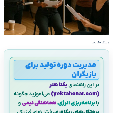
وبلاگ مقالات
مدیریت دوره تولید برای
بازیگران
در این راهنمای
یکتا هنر
(yektahonar.com)
می‌آموزید چگونه
با
برنامه‌ریزی انرژی
،
هماهنگی تیمی
و
پروتکل‌های ریکاوری
، فشارهای فیزیکی