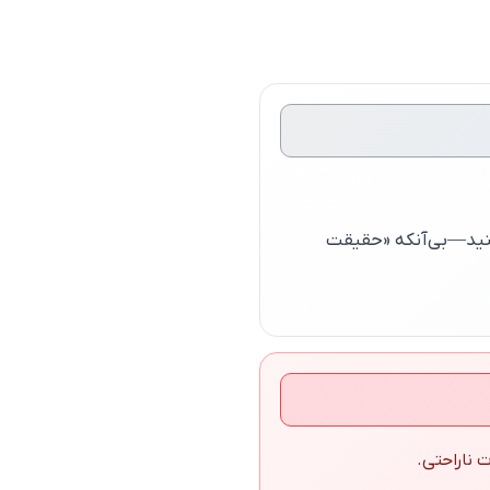
د کنید—بی‌آنکه «حقیقت
 ناراحتی.