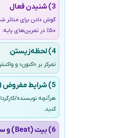
3) شنیدن فعال
گوش دادن برای متاثر شد
50٪ در تمرین‌های پایه.
4) لحظه‌زیستن
تمرکز بر «اکنون» و واکنش
5) شرایط مفروض (Given Circumstances)
هرآنچه نویسنده/کارگردان 
کنید.
6) بیت (Beat) و ساختار